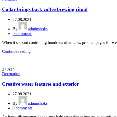
Collar brings back coffee brewing ritual
27.08.2021
By
adminshoks
0
comments
When it’s about controlling hundreds of articles, product pages for web
Continue reading
27
Авг
Decoration
Creative water features and exterior
27.08.2021
By
adminshoks
0
comments
Ac haca ullamcorper donec ante habi tasse donec imperdiet eturpis var