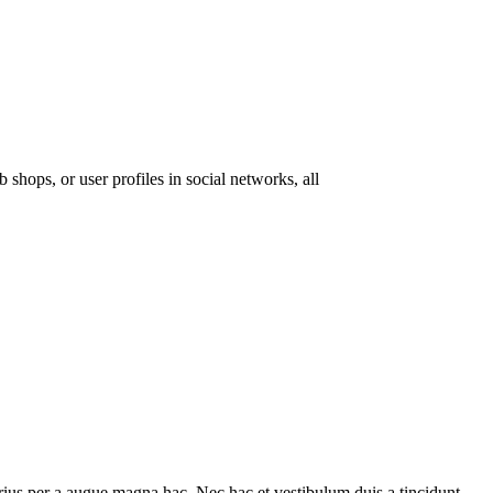
 shops, or user profiles in social networks, all
ius per a augue magna hac. Nec hac et vestibulum duis a tincidunt ...