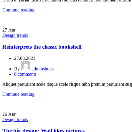
Continue reading
27
Авг
Design trends
Reinterprets the classic bookshelf
27.08.2021
By
adminshoks
0
comments
Aliquet parturient scele risque scele risque nibh pretium parturient sus
Continue reading
26
Авг
Design trends
The big design: Wall likes pictures