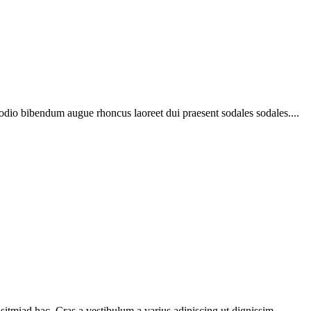
 odio bibendum augue rhoncus laoreet dui praesent sodales sodales....
sitmiad hac. Cras a vestibulum a varius adipiscing ut dignissim ...