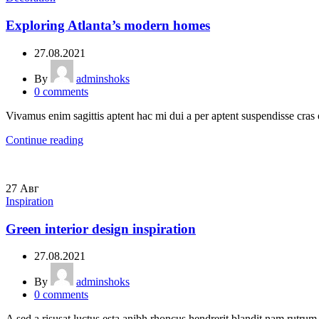
Exploring Atlanta’s modern homes
27.08.2021
By
adminshoks
0
comments
Vivamus enim sagittis aptent hac mi dui a per aptent suspendisse cras
Continue reading
27
Авг
Inspiration
Green interior design inspiration
27.08.2021
By
adminshoks
0
comments
A sed a risusat luctus esta anibh rhoncus hendrerit blandit nam rutrum 